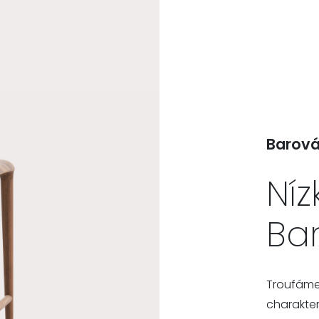
Barová 
Níz
Bar
Troufáme 
charakter