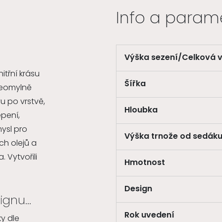
Info a param
Výška sezení/
Celková 
itřní krásu
Šířka
neomylně
 po vrstvě,
Hloubka
pení,
ysl pro
Výška trnože od sedák
ích olejů a
 Vytvořili
Hmotnost
Design
gnu...
Rok uvedení
y dle