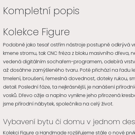
Kompletní popis
Kolekce Figure
Podobně jako tesař ostřím nástroje postupně odkrývá vn
kmene stromu, tak CNC fréza z bloku masivního dřeva, 
vedená digitálním sochařem-programem, odebírá vrstvu
až dosáhne zamýšleného tvaru. Poté přichází na řadu le
tmelení, broušení, řemeslná dovednost, doteky rukou, sm
detail. Poslední fáze, ta nejkrásnější, je nanášení přírodn
vosků. Dřevo ožije a naplno vynikne jeho přirozená kresba.
jsme přírodní nábytek, společníka na celý život.
Vybavení bytu či domu v jednom desi
Kolekci Figure a Handmade rozšiřujeme stále o nové prvk