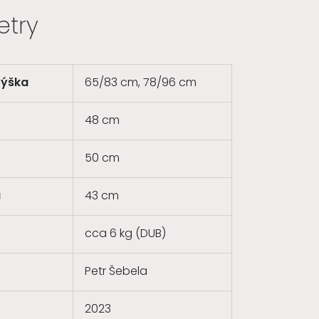
etry
výška
65/83 cm, 78/96 cm
48 cm
50 cm
u
43 cm
cca 6 kg (DUB)
Petr Šebela
2023