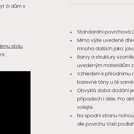
yt či dům v
Standardní povrchová 
Mimo výše uvedené dřevin
ému stolu
mnoha dalších jako: javor
ni.
Barvy a struktury vzorn
uvedeným materiálům z
Vzhledem k přírodnímu ch
barevné tóny u té samé 
Obvyklá doba dodání je
případech i déle. Pro a
volejte.
Na spodní stranu nohou 
dle povrchu Vaší podlah