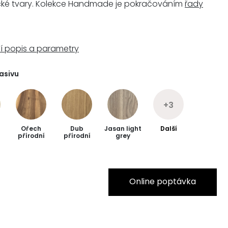
cké tvary. Kolekce Handmade je pokračováním
řady
í popis a parametry
asivu
+3
Ořech
Dub
Jasan light
Další
přírodní
přírodní
grey
Online poptávka