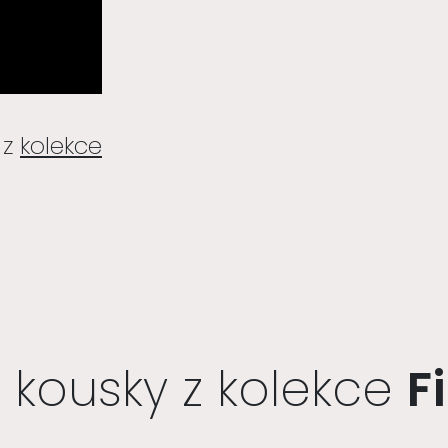
 z
kolekce
í kousky z kolekce
F