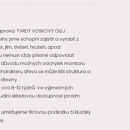
úprava: TVRDÝ VOSKOVÝ OLEJ
y jsme schopni zajistit a vyrobit z
, jilm, třešeň, hrušeň, apod.
íku nemusí vždy přesně odpovídat
 důvodu možných odchylek monitoru.
arakteru dřeva se může lišit struktura a
dřeviny.
 cca 8-10 týdnů. Ve výjimečných
ktuální skladovou dostupnost prosím
umisťujeme filcovou podložku či kluzáky
y.