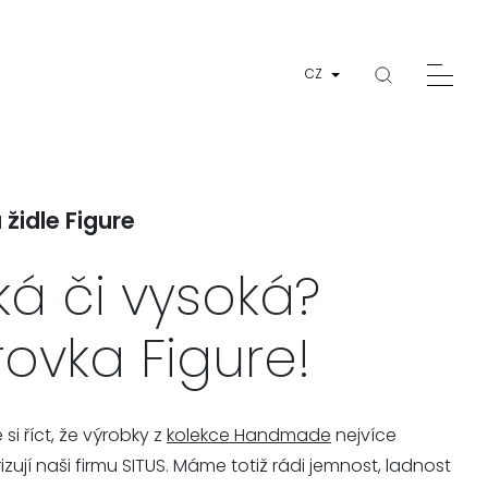
CZ
židle Figure
ká či vysoká?
ovka Figure!
si říct, že výrobky z
kolekce Handmade
nejvíce
izují naši firmu SITUS. Máme totiž rádi jemnost, ladnost