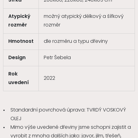
Šířka
200x100, 220x100, 240x105 cm
Atypický
možný atypický délkový a šířkový
rozměr
rozměr
Hmotnost
dle rozměru a typu dřeviny
Design
Petr Šebela
Rok
2022
uvedení
Standardní povrchová úprava: TVRDÝ VOSKOVÝ
OLEJ
Mimo výše uvedené dřeviny jsme schopni zajistit a
vyrobit z mnoha dalších jako: javor, jilm, třešeň,