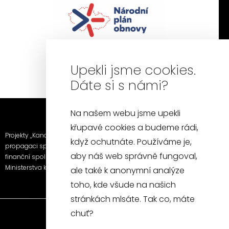
Upekli jsme cookies.
Dáte si s námi?
Na našem webu jsme upekli
křupavé cookies a budeme rádi,
Projekty „Kancelářská židle a křeslo“ a „Fotografie a video k
když ochutnáte. Používáme je,
propagaci společnosti SITUS furniture s.r.o.“ byly realizovány za
aby náš web správně fungoval,
finanční spoluúčasti EU prostřednictvím Národního plánu obnovy a
Ministerstva kultury.
ale také k anonymní analýze
toho, kde všude na našich
stránkách mlsáte. Tak co, máte
chuť?