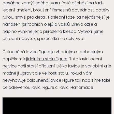
dosáhne zamýšleného tvaru. Poté přichází na řadu
lepení, tmelení, broušení, řemeslná dovednost, doteky
rukou, smysl pro detail. Poslední fáze, ta nejkrásnější, je
nanášení přírodních olejů a vosků. Dřevo ožije a
naplno vynikne jeho přirozená kresba. Vytvořili jsme
přírodní nábytek, společníka na celý život.
Čalouněná lavice Figure je vhodným a pohodlným
doplňkem k
jídelnímu stolu Figure
. Tuto lavici ocení
nejvíce naši starší příbuzní. Délka lavice je variabilní a je
možné ji upravit dle velikosti stolu. Pokud Vám
nevyhovuje čalouněná lavice Figure tak nabízíme také
celodřevěnou lavici Figure
či
lavici Handmade