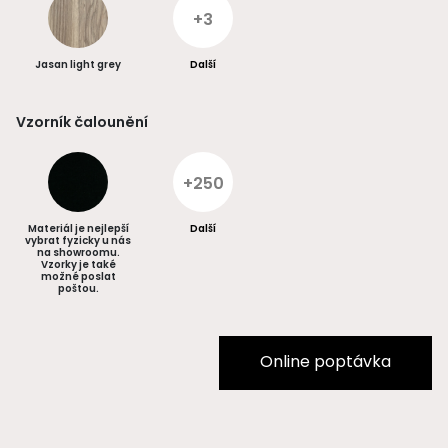
+3
Jasan light grey
Další
Vzorník čalounění
+250
Materiál je nejlepší
Další
vybrat fyzicky u nás
na showroomu.
Vzorky je také
možné poslat
poštou.
Online poptávka