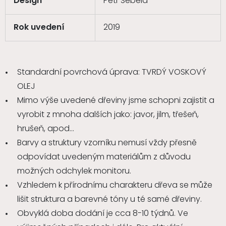
Design
Petr Šebela
Rok uvedení
2019
Standardní povrchová úprava: TVRDÝ VOSKOVÝ
OLEJ
Mimo výše uvedené dřeviny jsme schopni zajistit a
vyrobit z mnoha dalších jako: javor, jilm, třešeň,
hrušeň, apod...
Barvy a struktury vzorníku nemusí vždy přesně
odpovídat uvedeným materiálům z důvodu
možných odchylek monitoru.
Vzhledem k přírodnímu charakteru dřeva se může
lišit struktura a barevné tóny u té samé dřeviny.
Obvyklá doba dodání je cca 8-10 týdnů. Ve