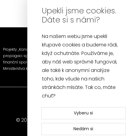
Upekli jsme cookies.
Dáte si s námi?
Na našem webu jsme upekli
křupavé cookies a budeme rádi,
Projekty „Kancelářská židle a křeslo“ a „Fotografie a video k
když ochutnáte. Používáme je,
propagaci společnosti SITUS furniture s.r.o.“ byly realizovány za
aby náš web správně fungoval,
finanční spoluúčasti EU prostřednictvím Národního plánu obnovy a
Ministerstva kultury.
ale také k anonymní analýze
toho, kde všude na našich
stránkách mlsáte. Tak co, máte
chuť?
Vyberu si
© 2026 SITUS - Všechna práva vyhrazena
Nedám si