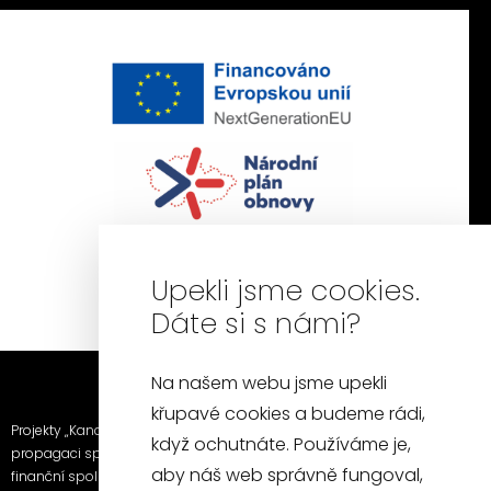
Upekli jsme cookies.
Dáte si s námi?
Na našem webu jsme upekli
křupavé cookies a budeme rádi,
Projekty „Kancelářská židle a křeslo“ a „Fotografie a video k
když ochutnáte. Používáme je,
propagaci společnosti SITUS furniture s.r.o.“ byly realizovány za
aby náš web správně fungoval,
finanční spoluúčasti EU prostřednictvím Národního plánu obnovy a