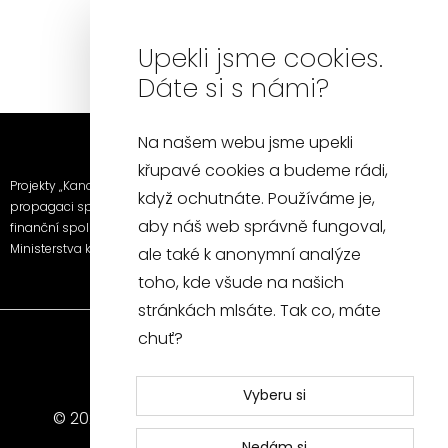
Upekli jsme cookies.
Dáte si s námi?
Na našem webu jsme upekli
křupavé cookies a budeme rádi,
Projekty „Kancelářská židle a křeslo“ a „Fotografie a video k
když ochutnáte. Používáme je,
propagaci společnosti SITUS furniture s.r.o.“ byly realizovány za
aby náš web správně fungoval,
finanční spoluúčasti EU prostřednictvím Národního plánu obnovy a
Ministerstva kultury.
ale také k anonymní analýze
toho, kde všude na našich
stránkách mlsáte. Tak co, máte
chuť?
Vyberu si
© 2026 SITUS - Všechna práva vyhrazena