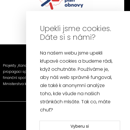
Upekli jsme cookies.
Dáte si s námi?
Na našem webu jsme upekli
křupavé cookies a budeme rádi,
Projekty „Kancelářská židle a křeslo“ a „Fotografie a video k
když ochutnáte. Používáme je,
propagaci společnosti SITUS furniture s.r.o.“ byly realizovány za
aby náš web správně fungoval,
finanční spoluúčasti EU prostřednictvím Národního plánu obnovy a
Ministerstva kultury.
ale také k anonymní analýze
toho, kde všude na našich
stránkách mlsáte. Tak co, máte
chuť?
Vyberu si