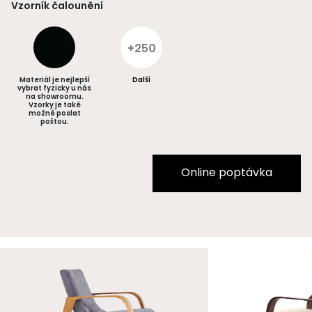
Vzorník čalounění
+250
Materiál je nejlepší
Další
vybrat fyzicky u nás
na showroomu.
Vzorky je také
možné poslat
poštou.
Online poptávka