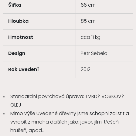
Šířka
66 cm
Hloubka
85 cm
Hmotnost
cca 11 kg
Design
Petr Šebela
Rok uvedení
2012
Standardní povrchová úprava: TVRDÝ VOSKOVÝ
OLEJ
Mimo výše uvedené dřeviny jsme schopni zajistit a
vyrobit z mnoha dalších jako: javor, jilm, třešeň,
hrušeň, apod...