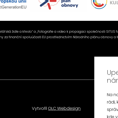
elářská židle a křeslo“ a „Fotografie a video k propagaci společnosti SITUS fur
ány za finanční spoluúčasti EU prostřednictvím Národního plánu obnovy a M
Upe
ná
Na n
rádi,
Vytvořil
OLC Webdesign
správ
kde v