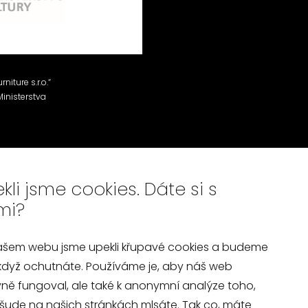
niture s.r.o.“
inisterstva
kli jsme cookies. Dáte si s
mi?
ašem webu jsme upekli křupavé cookies a budeme
 když ochutnáte. Používáme je, aby náš web
Nahoru
ně fungoval, ale také k anonymní analýze toho,
šude na našich stránkách mlsáte. Tak co, máte