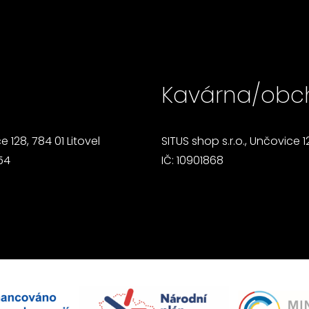
Kavárna/obc
ce 128, 784 01 Litovel
SITUS shop s.r.o., Unčovice 12
54
IČ: 10901868